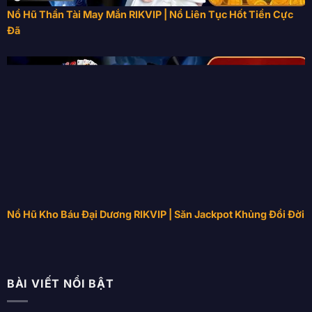
Nổ Hũ Thần Tài May Mắn RIKVIP | Nổ Liên Tục Hốt Tiền Cực
Đã
Nổ Hũ Kho Báu Đại Dương RIKVIP | Săn Jackpot Khủng Đổi Đời
BÀI VIẾT NỔI BẬT