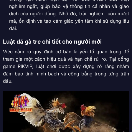
nghiêm ngặt, giúp bảo vệ thông tin cá nhân và giao
dịch của người dùng. Nhờ đó, trải nghiệm luôn mượt
mà, ổn định và tạo cảm giác yên tâm khi sử dụng lâu
dài.
Luật đá gà tre chi tiết cho người mới
Việc nắm rõ quy định cơ bản là yếu tố quan trọng để
tham gia một cách hiệu quả và hạn chế rủi ro. Tại cổng
game RIKVIP, luật chơi được xây dựng rõ ràng nhằm
đảm bảo tính minh bạch và công bằng trong từng trận
đấu.