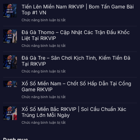
Tiến Lên Miền Nam RIKVIP | Bom Tấn Game Bài
Top #1 VN
Chức năng bình luận bị tắt
ở
Tiến
Lên
Đá Gà Thomo – Cập Nhật Các Trận Đấu Khốc
Miền
Liệt Tại RIKVIP
Nam
Chức năng bình luận bị tắt
ở
RIKVIP
Đá
|
Gà
Đá Gà Tre – Sân Chơi Kịch Tính, Kiếm Tiền Đã
Bom
Thomo
Tấn
Tại RIKVIP
–
Game
Chức năng bình luận bị tắt
ở
Cập
Bài
Đá
Nhật
Top
Gà
Xổ Số Miền Nam – Chốt Số Hấp Dẫn Tại Cổng
Các
#1
Tre
Trận
Game RIKVIP
VN
–
Đấu
Chức năng bình luận bị tắt
ở
Sân
Khốc
Xổ
Chơi
Liệt
Số
Xổ Số Miền Bắc RIKVIP | Soi Cầu Chuẩn Xác
Kịch
Tại
Miền
Tính,
Trúng Lớn Mỗi Ngày
RIKVIP
Nam
Kiếm
Chức năng bình luận bị tắt
ở
–
Tiền
Xổ
Chốt
Đã
Số
Số
Tại
Miền
Danh mục
Hấp