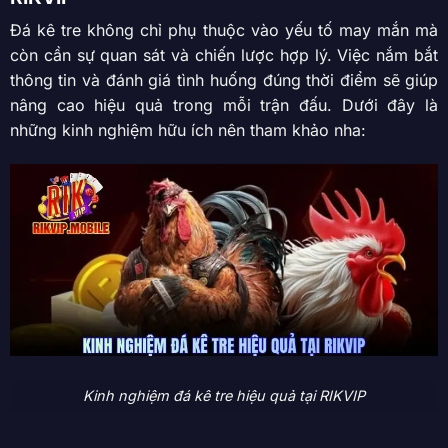
Đá kê tre không chỉ phụ thuộc vào yếu tố may mắn mà
còn cần sự quan sát và chiến lược hợp lý. Việc nắm bắt
thông tin và đánh giá tình huống đúng thời điểm sẽ giúp
nâng cao hiệu quả trong mỗi trận đấu. Dưới đây là
những kinh nghiệm hữu ích nên tham khảo nha:
Kinh nghiệm đá kê tre hiệu quả tại RIKVIP