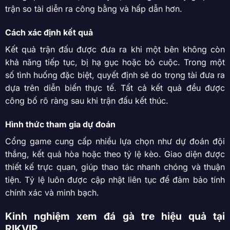
trận so tài diễn ra công bằng và hấp dẫn hơn.
Cách xác định kết quả
Kết quả trận đấu được đưa ra khi một bên không còn
khả năng tiếp tục, bị hạ gục hoặc bỏ cuộc. Trong một
số tình huống đặc biệt, quyết định sẽ do trọng tài đưa ra
dựa trên diễn biến thực tế. Tất cả kết quả đều được
công bố rõ ràng sau khi trận đấu kết thúc.
Hình thức tham gia dự đoán
Cổng game cung cấp nhiều lựa chọn như dự đoán đội
thắng, kết quả hòa hoặc theo tỷ lệ kèo. Giao diện được
thiết kế trực quan, giúp thao tác nhanh chóng và thuận
tiện. Tỷ lệ luôn được cập nhật liên tục để đảm bảo tính
chính xác và minh bạch.
Kinh nghiệm xem đá gà tre hiệu quả tại
RIKVIP