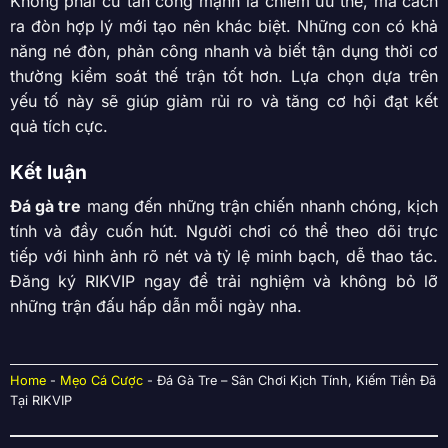
Không phải cứ tấn công mạnh là chiếm ưu thế, mà cách
ra đòn hợp lý mới tạo nên khác biệt. Những con có khả
năng né đòn, phản công nhanh và biết tận dụng thời cơ
thường kiểm soát thế trận tốt hơn. Lựa chọn dựa trên
yếu tố này sẽ giúp giảm rủi ro và tăng cơ hội đạt kết
quả tích cực.
Kết luận
Đá gà tre
mang đến những trận chiến nhanh chóng, kịch
tính và đầy cuốn hút. Người chơi có thể theo dõi trực
tiếp với hình ảnh rõ nét và tỷ lệ minh bạch, dễ thao tác.
Đăng ký RIKVIP ngay để trải nghiệm và không bỏ lỡ
những trận đấu hấp dẫn mỗi ngày nha.
Home
-
Mẹo Cá Cược
-
Đá Gà Tre – Sân Chơi Kịch Tính, Kiếm Tiền Đã
Tại RIKVIP