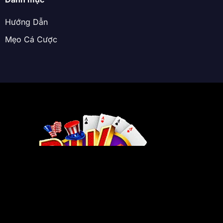
RIKVIP
Bắc
Dẫn
RIKVIP
Tại
Hướng Dẫn
|
Cổng
Soi
Game
Mẹo Cá Cược
Cầu
RIKVIP
Chuẩn
Xác
Trúng
Lớn
Mỗi
Ngày